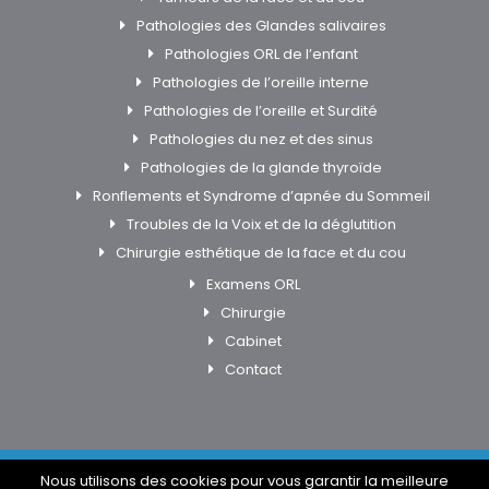
Pathologies des Glandes salivaires
Pathologies ORL de l’enfant
Pathologies de l’oreille interne
Pathologies de l’oreille et Surdité
Pathologies du nez et des sinus
Pathologies de la glande thyroïde
Ronflements et Syndrome d’apnée du Sommeil
Troubles de la Voix et de la déglutition
Chirurgie esthétique de la face et du cou
Examens ORL
Chirurgie
Cabinet
Contact
Nous utilisons des cookies pour vous garantir la meilleure