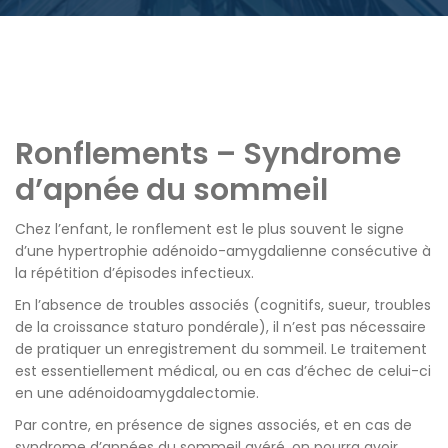
RONFLEMENTS ET SYNDROME
D’APNÉE DU SOMMEIL
TROUBLES DE LA VOIX ET DE LA
DÉGLUTITION
Ronflements – Syndrome
CHIRURGIE ESTHÉTIQUE DE LA
d’apnée du sommeil
FACE ET DU COU
Chez l’enfant, le ronflement est le plus souvent le signe
d’une hypertrophie adénoido-amygdalienne consécutive à
la répétition d’épisodes infectieux.
En l’absence de troubles associés (cognitifs, sueur, troubles
de la croissance staturo pondérale), il n’est pas nécessaire
de pratiquer un enregistrement du sommeil.
Le traitement
est essentiellement médical, ou en cas d’échec de celui-ci
en une adénoidoamygdalectomie.
Par contre, en présence de signes associés, et en cas de
syndrome d’apnées du sommeil avéré, on pourra avoir