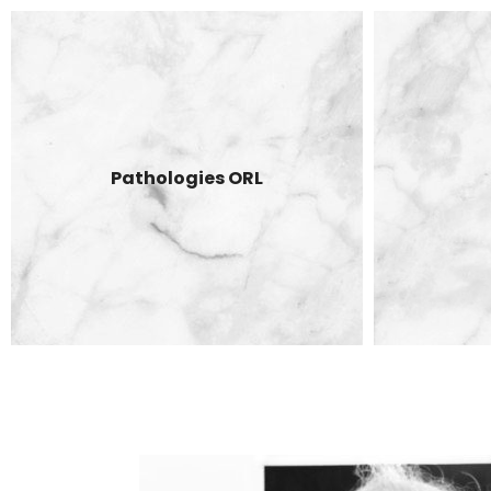
PATHOLOGIES DE LA GLANDE THYROÏDE
RONFLEMENTS ET SYNDROME D’APNÉE DU
SOMMEIL
TROUBLES DE LA VOIX ET DE LA DÉGLUTITION
Pathologies ORL
CHIRURGIE ESTHÉTIQUE DE LA FACE ET DU COU