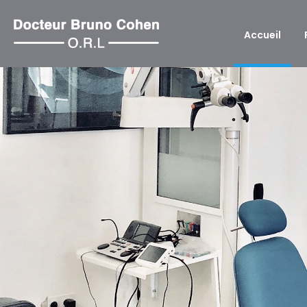
BACK
Accueil
PATHOLOGIES ORL
TUMEURS DE LA FACE ET DU COU
PATHOLOGIES DES GLANDES SALIVAIRES
PATHOLOGIES ORL DE L’ENFANT
PATHOLOGIES DE L’OREILLE INTERNE
PATHOLOGIES DE L’OREILLE ET SURDITÉ
PATHOLOGIES DU NEZ ET DES SINUS