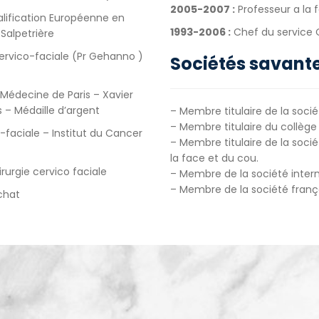
2005-2007 :
Professeur a la 
alification Européenne en
1993-2006 :
Chef du service O
 Salpetrière
cervico-faciale (Pr Gehanno )
Sociétés savante
Médecine de Paris – Xavier
s – Médaille
d’argent
– Membre titulaire de la socié
– Membre titulaire du collège 
-faciale – Institut du Cancer
– Membre titulaire de la socié
la face et du cou.
rurgie cervico faciale
– Membre de la société intern
– Membre de la société frança
chat