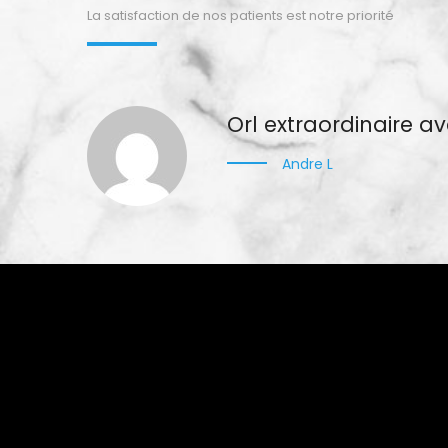
La satisfaction de nos patients est notre priorité
Orl extraordinaire av
Andre L