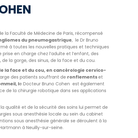
COHEN
 de la Faculté de Médecine de Paris, récompensé
ngliomes du pneumogastrique
, le Dr Bruno
ormé à toutes les nouvelles pratiques et techniques
prise en charge chez l’adulte et l’enfant, des
z, de la gorge, des sinus, de la face et du cou.
de la face et du cou, en cancérologie cervico-
harge des patients souffrant de
ronflements
et
mmeil, l
e Docteur Bruno Cohen est également
ce de la chirurgie robotique dans ses applications
 qualité et de la sécurité des soins lui permet de
rurgies sous anesthésie locale au sein du cabinet
ventions sous anesthésie générale se déroulent à la
Hartmann à Neuilly-sur-seine.