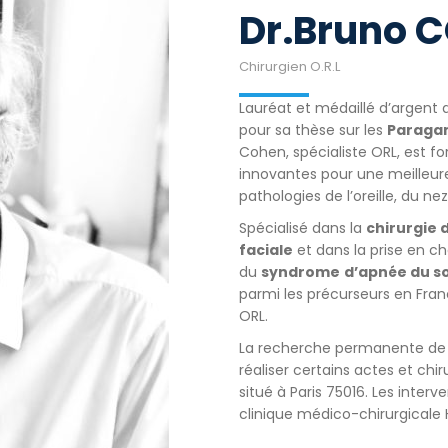
Dr.Bruno 
Chirurgien O.R.L
Lauréat et médaillé d’argent
pour sa thèse sur les
Paraga
Cohen, spécialiste ORL, est f
innovantes pour une meilleure 
pathologies de l’oreille, du ne
Spécialisé dans la
chirurgie 
faciale
et dans la prise en c
du
syndrome
d’apnée du so
parmi les précurseurs en Fran
ORL.
La recherche permanente de la
réaliser certains actes et chi
situé à Paris 75016. Les inter
clinique médico-chirurgicale 