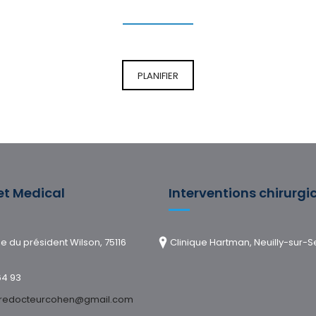
PLANIFIER
et Medical
Interventions chirurgi
e du président Wilson, 75116
Clinique Hartman, Neuilly-sur-S
64 93
iredocteurcohen@gmail.com