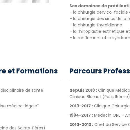
Ses domaines de prédilecti
– la chirurgie cervico-faciale 
– la chirurgie des sinus de la 
– la chirurgie thyroïdienne
– la rhinoplastie esthétique e
– le ronflement et le syndr
re et Formations
Parcours Profess
isciplinaire de sant
é
depuis 2018 :
Clinique Médico
Clinique Blomet (Paris 15ème)
rtise médico-légale”
2013-2017 :
Clinique Chirurgic
1994-2017 :
Médecin ORL – Ame
2010-2013 :
Chef du Service O
cine des Saints-Pères)