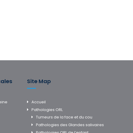
cales
Site Map
eine
Accueil
Pathologies ORL
Tumeurs de la face et du cou
Pathologies des Glandes salivaires
Pathologies ORL de l’enfant