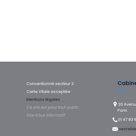
Cabin
Conventionné secteur 2
Carte Vitale acceptée
Mentions légales
30 Avenu
Ce site est pour tout public
Paris
Site à but informatif
01 47 83 
secreta